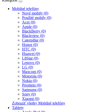
Kategórie
Mobilné telefóny
Nové mobily (0)
Použité mobily (0)
Acer (0)
Apple (0)
BlackBerry (0)
Blackview (0)
Caterpillar (0)
Honor (0)
HTC (0)
Huawei (0)
L8Star (0)
Lenovo (0)
LG (0)
Maxcom (0)
Motorola (0)
Nokia (0)
Prestigio (0)
Samsung (0)
Sony (0)
Xiaomi (0)
Zobraziť všetky Mobilné telefóny
Tablety