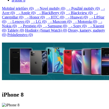
iPhone 8
Mobilné telefóny (0)
- Nové mobily (0)
- Použité mobily (0)
-
Acer (0)
- Apple (0)
- BlackBerry (0)
- Blackview (0)
-
Caterpillar (0)
- Honor (0)
- HTC (0)
- Huawei (0)
- L8Star
(0)
- Lenovo (0)
- LG (0)
- Maxcom (0)
- Motorola (0)
-
Nokia (0)
- Prestigio (0)
- Samsung (0)
- Sony (0)
- Xiaomi
(0)
Tablety (0)
Hodinky (Smart Watch) (0)
Drony, kamery, gadgety
(0)
Príslušenstvo (0)
iPhone 8