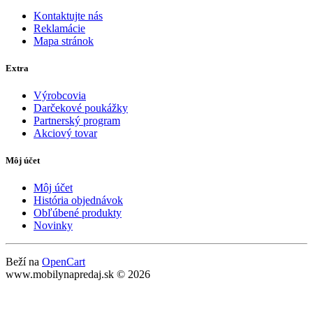
Kontaktujte nás
Reklamácie
Mapa stránok
Extra
Výrobcovia
Darčekové poukážky
Partnerský program
Akciový tovar
Môj účet
Môj účet
História objednávok
Obľúbené produkty
Novinky
Beží na
OpenCart
www.mobilynapredaj.sk © 2026